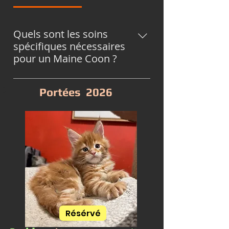
Quels sont les soins
spécifiques nécessaires
pour un Maine Coon ?
Nos Maine Coons nécessitent un
P
Portées 2026
brossage régulier pour entretenir
leur pelage épais, ainsi qu'une
attention particulière à leur santé
dentaire et à leurs griffes. Nous
recommandons également des
visites vétérinaires régulières pour
garantir leur bien-être.
Résérvé