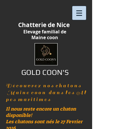
Chatterie de Nice
Elevage
familial
de
Maine
coon
GOLD COON'S
D é c o u v r e z n o s c h a t o n s
M a i n e c o o n d a n s l e s A l
p e s m a r i t i m e s
Il nous reste encore un chaton
disponible!
Les chatons sont nés le 27 Fevrier
2026